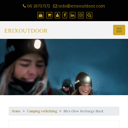
Skip
06 18737172
info@erixoutdoor.com
to
content
ERIXOUTDOOR
Home
Camping verlichting
Silva Glow Recharge Black