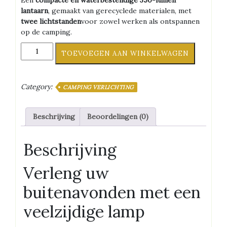
Een
compacte en waterbestendige 350-lumen
lantaarn
, gemaakt van gerecyclede materialen, met
twee lichtstanden
voor zowel werken als ontspannen
op de camping.
Silva
TOEVOEGEN AAN WINKELWAGEN
Glow
Recharge
Black
Category:
CAMPING VERLICHTING
aantal
Beschrijving
Beoordelingen (0)
Beschrijving
Verleng uw
buitenavonden met een
veelzijdige lamp