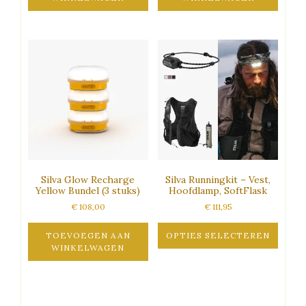
Silva Glow Recharge
Silva Runningkit – Vest,
Yellow Bundel (3 stuks)
Hoofdlamp, SoftFlask
€
108,00
€
111,95
TOEVOEGEN AAN
OPTIES SELECTEREN
WINKELWAGEN
Dit
product
heeft
meerdere