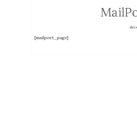
MailPo
dec
[mailpoet_page]